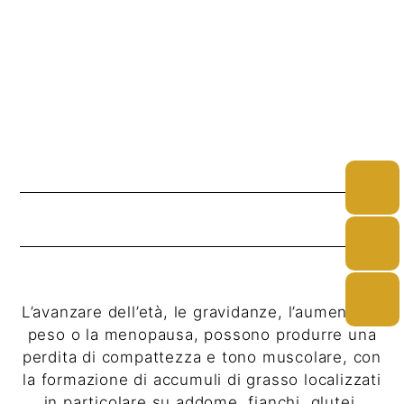
Tecniche moderne ed esperienza chirurgica
per un recupero postoperatorio più veloce e
leggero, garantendo i più alti standard di
sicurezza.
CHIRURGIA DEL CORPO
L’avanzare dell’età, le gravidanze, l’aumento di
peso o la menopausa, possono produrre una
perdita di compattezza e tono muscolare, con
la formazione di accumuli di grasso localizzati