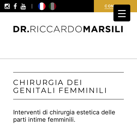
i
i
R
i
c
h
i
e
d
i
n
f
o
r
m
a
z
i
o
n
CONTATTI
CHIRURGIA DEI
GENITALI FEMMINILI
Interventi di chirurgia estetica delle
parti intime femminili.