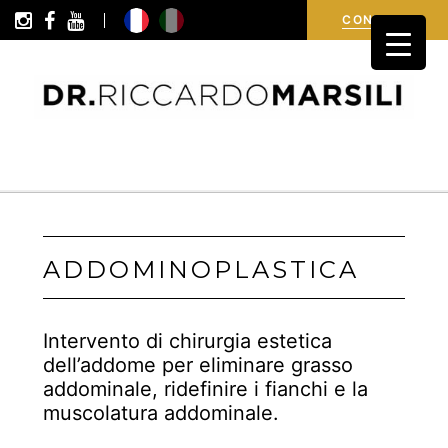
i
i
R
i
c
h
i
e
d
i
n
f
o
r
m
a
z
i
o
n
CONTATTI
ADDOMINOPLASTICA
Intervento di chirurgia estetica
dell’addome per eliminare grasso
addominale, ridefinire i fianchi e la
muscolatura addominale.