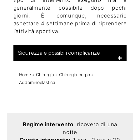
tipo di intervento eseguito ma è
generalmente possibile dopo pochi
giorni. È, comunque, necessario
aspettare 4 settimane prima di riprendere
l’attività sportiva.
Sicurezza e possibili complicanze
Home
»
Chirurgia
»
Chirurgia corpo
»
Addominoplastica
Regime intervento
: ricovero di una
notte
Durata intervento
: 2 ore , 2 ore e 30