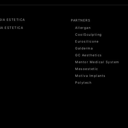
GIA ESTETICA
PARTNERS
NA ESTETICA
Allergan
CoolSculpting
Eurosilicone
Galderma
GC Aesthetics
Mentor Medical System
Mesoestetic
Motiva Implants
Polytech