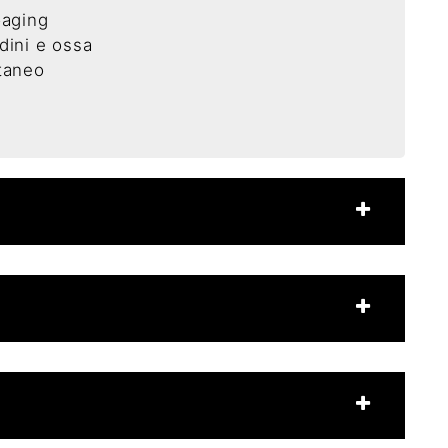
oaging
ndini e ossa
taneo