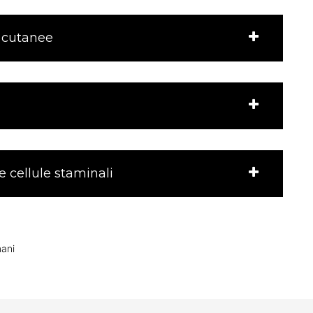
e cutanee
e cellule staminali
mani