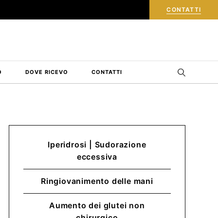
i
i
R
i
c
h
i
e
d
i
n
f
o
r
m
a
z
i
o
n
CONTATTI
O
DOVE RICEVO
CONTATTI
Iperidrosi | Sudorazione
eccessiva
Ringiovanimento delle mani
Aumento dei glutei non
chirurgico