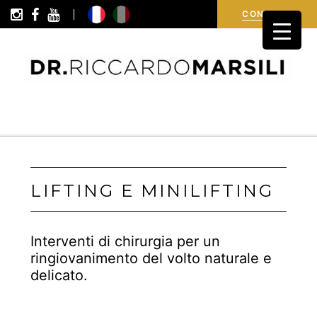
i
i
R
i
c
h
i
e
d
i
n
f
o
r
m
a
z
i
o
n
CONTATTI
LIFTING E MINILIFTING
Interventi di chirurgia per un
ringiovanimento del volto naturale e
delicato.